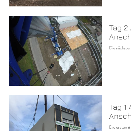
Tag 2
Ansch
Die nächsten
Tag 1
Ansch
Die ersten 8 