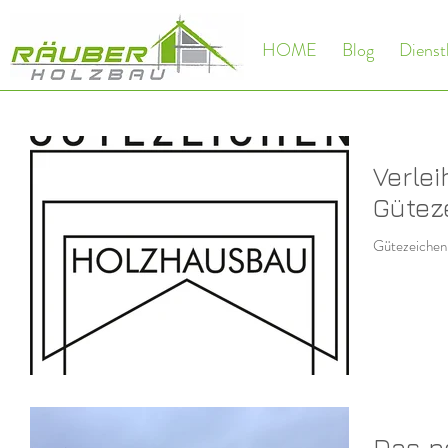
HOME
Blog
Dienst
Verle
Gütez
Gütezeichen
Das n