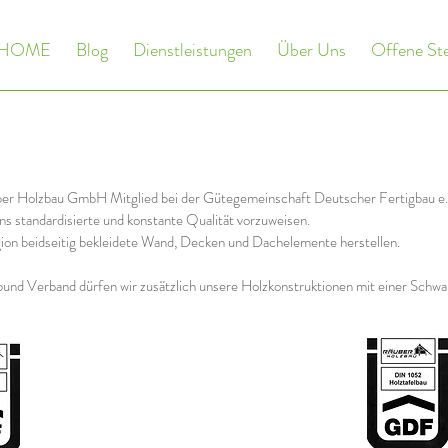
HOME
Blog
Dienstleistungen
Über Uns
Offene Ste
ber Holzbau GmbH Mitglied bei der Gütegemeinschaft Deutscher Fertigbau 
ns standardisierte und konstante Qualität vorzuweisen.
egion beidseitig bekleidete Wand, Decken und Dachelemente herstellen.
bund Verband dürfen wir zusätzlich unsere Holzkonstruktionen mit einer Sch