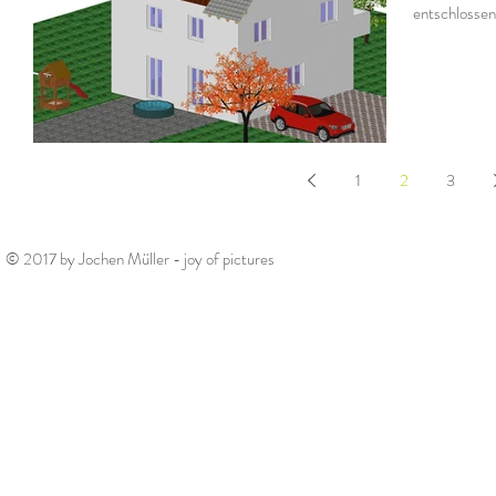
entschlossen
1
2
3
© 2017 by Jochen Müller - joy of pictures